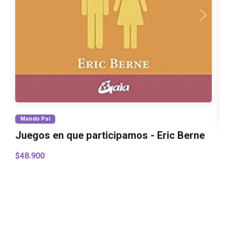
Mundo Psi
Juegos en que participamos - Eric Berne
$48.900
L
S
$