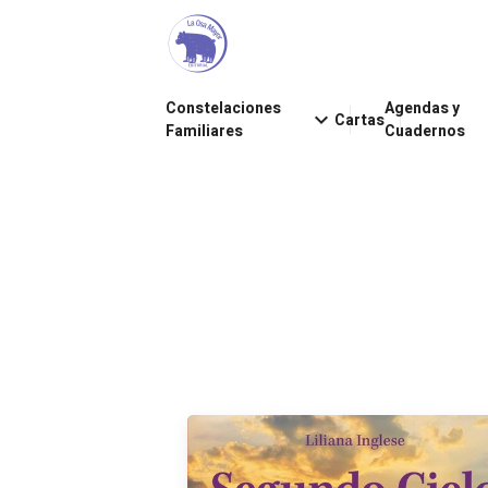
Constelaciones
Agendas y
keyboard_arrow_down
Cartas
Familiares
Cuadernos