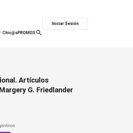
Iniciar Sesión
ow_down
search
Chic@s
PROMOS
ional. Artículos
 Margery G. Friedlander
gentinos