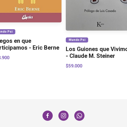
ndo Psi
egos en que
Mundo Psi
rticipamos - Eric Berne
Los Guiones que Vivim
- Claude M. Steiner
8.900
$59.000