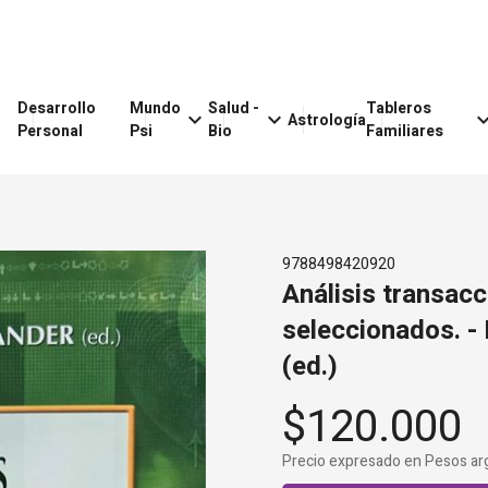
Desarrollo
Mundo
Salud -
Tableros
keyboard_arrow_down
keyboard_arrow_down
keyboard_arr
Astrología
Personal
Psi
Bio
Familiares
9788498420920
Análisis transacc
seleccionados. -
(ed.)
$120.000
Precio expresado en Pesos ar