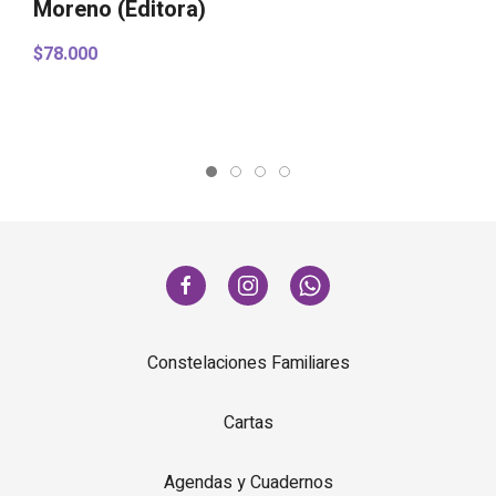
Moreno (Editora)
H
M
$78.000
$
Constelaciones Familiares
Cartas
Agendas y Cuadernos