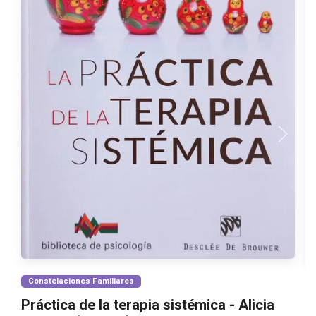
Constelaciones Familiares
Práctica de la terapia sistémica - Alicia
M