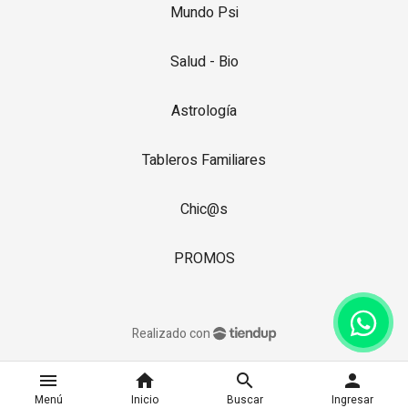
Mundo Psi
Salud - Bio
Astrología
Tableros Familiares
Chic@s
PROMOS
Realizado con
menu
home
search
person
Menú
Inicio
Buscar
Ingresar