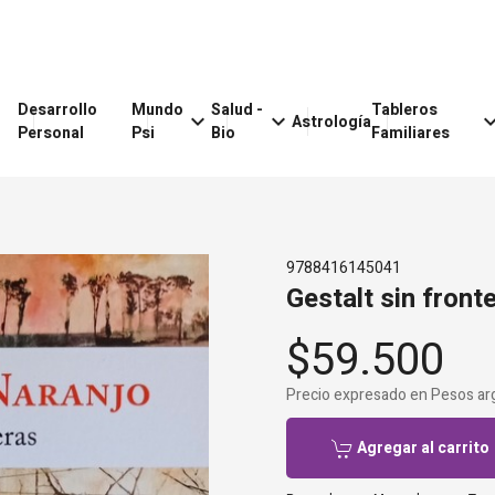
Desarrollo
Mundo
Salud -
Tableros
keyboard_arrow_down
keyboard_arrow_down
keyboard_arr
Astrología
Personal
Psi
Bio
Familiares
9788416145041
Gestalt sin front
$59.500
Precio expresado en Pesos ar
Agregar al carrito