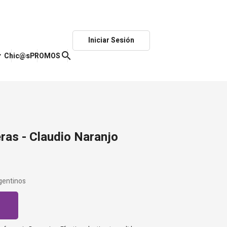
Iniciar Sesión
ow_down
search
Chic@s
PROMOS
eras - Claudio Naranjo
gentinos