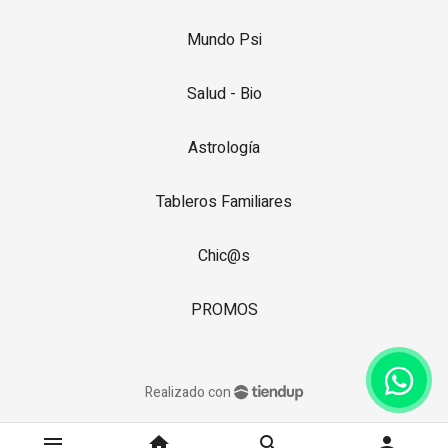
Mundo Psi
Salud - Bio
Astrología
Tableros Familiares
Chic@s
PROMOS
Realizado con
menu
home
search
person