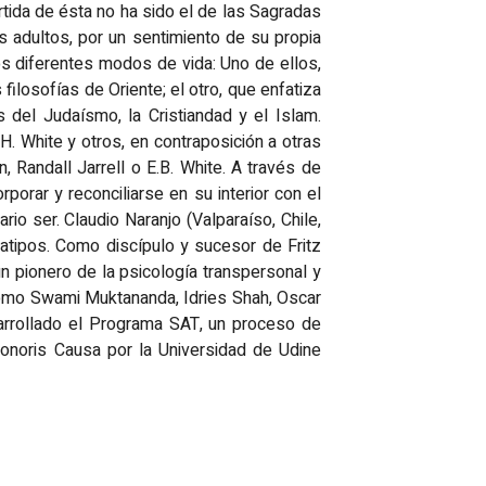
rtida de ésta no ha sido el de las Sagradas
s adultos, por un sentimiento de su propia
dos diferentes modos de vida: Uno de ellos,
filosofías de Oriente; el otro, que enfatiza
s del Judaísmo, la Cristiandad y el Islam.
H. White y otros, en contraposición a otras
, Randall Jarrell o E.B. White. A través de
orar y reconciliarse en su interior con el
io ser. Claudio Naranjo (Valparaíso, Chile,
atipos. Como discípulo y sucesor de Fritz
un pionero de la psicología transpersonal y
s como Swami Muktananda, Idries Shah, Oscar
sarrollado el Programa SAT, un proceso de
noris Causa por la Universidad de Udine