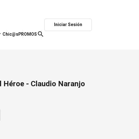
Iniciar Sesión
ow_down
search
Chic@s
PROMOS
el Héroe - Claudio Naranjo