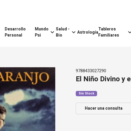
Desarrollo
Mundo
Salud -
Tableros
keyboard_arrow_down
keyboard_arrow_down
keyboard_arr
Astrología
Personal
Psi
Bio
Familiares
9788433027290
El Niño Divino y 
Sin Stock
Hacer una consulta