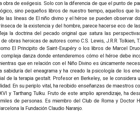
 obra de exégesis. Solo con la diferencia de que el punto de pa
ógico, sino pequeños libros de nuestro tiempo, aquellos que lo
 de las líneas de El niño divino y el héroe se pueden observar 
trínseca de la existencia y del hombre, parece hacerse eco de las 
eja la doctrina del pecado original que satura las perspectiva
de obras heroicas de autores como C.S. Lewis, J.R.R. Tolkien, T.
omo El Principito de Saint-Exupéry o los libros de Marcel Druon
na compleja danza donde entenderemos cómo el héroe debe incorp
mientras que en relación con el Niño Divino es únicamente necesar
la sabiduría del eneagrama y ha creado la psicología de los ene
al de la terapia gestalt. Profesor en Berkeley, se le considera 
ualidad. En su periplo vital, ha recibido enseñanzas de maestro
VI y Tarthang Tulku. Fruto de este amplio aprendizaje, ha de
 miles de personas. Es miembro del Club de Roma y Doctor Ho
Barcelona la Fundación Claudio Naranjo.