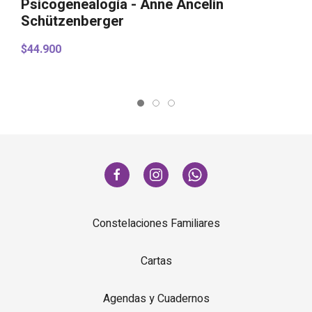
Psicogenealogía - Anne Ancelin
C
Schützenberger
$44.900
Constelaciones Familiares
Cartas
Agendas y Cuadernos